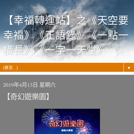
【幸福轉運站】之《天空要
幸福》《正語錄》《一點一
橫長》《一字一天堂》
▼
2019年4月13日 星期六
【奇幻遊樂園】